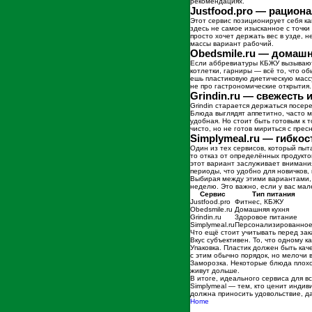
рекомендациях.
Justfood.pro — рацио
Этот сервис позиционирует себя ка
здесь не самое изысканное с точки
просто хочет держать вес в узде, 
массы вариант рабочий.
Obedsmile.ru — домашн
Если аббревиатуры КБЖУ вызывают 
котлетки, гарниры — всё то, что о
ешь пластиковую диетическую массу
не про гастрономические открытия.
Grindin.ru — свежесть
Grindin старается держаться посе
Блюда выглядят аппетитно, часто м
удобная. Но стоит быть готовым к 
чисто, но не готов мириться с прес
Simplymeal.ru — гибкос
Один из тех сервисов, который пыт
то отказ от определённых продукт
этот вариант заслуживает внимани
периоды, что удобно для новичков,
Выбирая между этими вариантами, с
неделю. Это важно, если у вас мал
Сервис
Тип питания
Justfood.pro
Фитнес, КБЖУ
Obedsmile.ru
Домашняя кухня
Grindin.ru
Здоровое питание
Simplymeal.ru
Персонализированно
Что ещё стоит учитывать перед зак
Вкус субъективен. То, что одному 
Упаковка. Пластик должен быть кач
с этим обычно порядок, но мелочи
Заморозка. Некоторые блюда плохо 
живут дольше.
В итоге, идеального сервиса для в
Simplymeal — тем, кто ценит инди
должна приносить удовольствие, д
Home