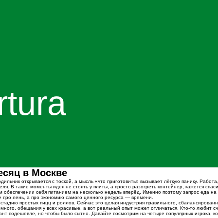
tura
есяц в Москве
одильник открывается с тоской, а мысль «что приготовить» вызывает лёгкую панику. Работа
еля. В такие моменты идея не стоять у плиты, а просто разогреть контейнер, кажется спа
м обеспечении себя питанием на несколько недель вперёд. Именно поэтому запрос еда на 
е про лень, а про экономию самого ценного ресурса — времени.
стадию простых пицц и роллов. Сейчас это целая индустрия правильного, сбалансированн
 много, обещания у всех красивые, а вот реальный опыт может отличаться. Кто-то любит сч
иант подешевле, но чтобы было сытно. Давайте посмотрим на четыре популярных игрока, к