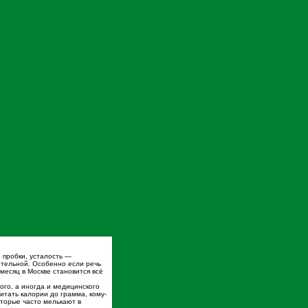
, пробки, усталость —
сительной. Особенно если речь
месяц в Москве становится всё
ого, а иногда и медицинского
итать калории до грамма, кому-
оторые часто мелькают в