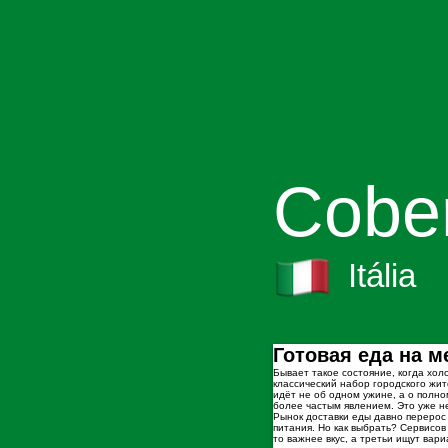
Cober
Itália
Готовая еда на м
Бывает такое состояние, когда хол
классический набор городского жит
идёт не об одном ужине, а о полно
более частым явлением. Это уже н
Рынок доставки еды давно перерос 
питания. Но как выбрать? Сервисов
то важнее вкус, а третьи ищут вар