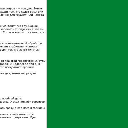
лков, жиров и углеводов. Меню
ходит тем, кто ходит в зал или
азе, но для «сушки» или набора
чную, понятную еду. Борщи,
т хорошо: нет ощущения, что ты
. Это про комфорт и сытость, а
ктах и минимальной обработке.
отает стабильно, упаковка
 для тех, кто хочет питаться
ион под свои предпочтения, будь
оторая не надоест за три дня,
асто предлагают пробные
ва дня, кто-то — сразу на
е пробный день.
ества. У всех четырёх сервисов
ть сразу, а вот мясо и гарниры
— искателям свежести, а
вызывать отторжение. Еда