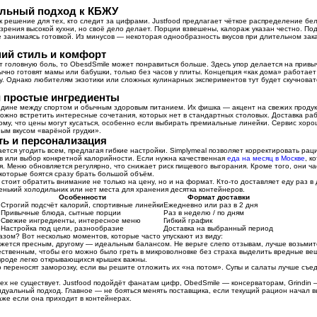
нальный подход к КБЖУ
к решение для тех, кто следит за цифрами. Justfood предлагает чёткое распределение бе
 зрения высокой кухни, но своё дело делает. Порции взвешены, калораж указан честно. Под
не занимаясь готовкой. Из минусов — некоторая однообразность вкусов при длительном зак
ий стиль и комфорт
головную боль, то ObesdSmile может понравиться больше. Здесь упор делается на привы
бычно готовят мамы или бабушки, только без часов у плиты. Концепция «как дома» работае
. Однако любителям экзотики или сложных кулинарных экспериментов тут будет скучновато
 и простые ингредиенты
редине между спортом и обычным здоровым питанием. Их фишка — акцент на свежих проду
ожно встретить интересные сочетания, которых нет в стандартных столовых. Доставка раб
тому, что цены могут кусаться, особенно если выбирать премиальные линейки. Сервис хорош
ным вкусом «варёной грудки».
ть и персонализация
ается угодить всем, предлагая гибкие настройки. Simplymeal позволяет корректировать рац
ов или выбор конкретной калорийности. Если нужна качественная
еда на месяц в Москве
, к
я. Меню обновляется регулярно, что снижает риск пищевого выгорания. Кроме того, они ч
 которые боятся сразу брать большой объём.
тоит обратить внимание не только на цену, но и на формат. Кто-то доставляет еду раз в д
енький холодильник или нет места для хранения десятка контейнеров.
Особенности
Формат доставки
Строгий подсчёт калорий, спортивные линейки
Ежедневно или раз в 2 дня
Привычные блюда, сытные порции
Раз в неделю / по дням
Свежие ингредиенты, интересное меню
Гибкий график
е
Настройка под цели, разнообразие
Доставка на выбранный период
азом? Вот несколько моментов, которые часто упускают из виду:
кажется пресным, другому — идеальным балансом. Не верьте слепо отзывам, лучше возьмит
ественным, чтобы его можно было греть в микроволновке без страха выделить вредные вещ
 вроде легко открывающихся крышек важны.
переносят заморозку, если вы решите отложить их «на потом». Супы и салаты лучше съеда
сех не существует. Justfood подойдёт фанатам цифр, ObedSmile — консерваторам, Grindin 
видуальный подход. Главное — не бояться менять поставщика, если текущий рацион начал 
аже если она приходит в контейнерах.