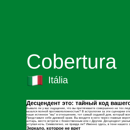
Cobertura
Itália
Десцендент это: тайный код вашег
Бывало ли у вас ощущение, что вы притягиваете совершенно не тех люд
казался полной противоположностью? В астрологии за эти сценарии отв
наше истинное "мы" в отношениях, тот самый седьмой дом, который все
Представьте себе древний храм. Вы входите в него через главные ворот
алтарь, место встречи с божественным или с Другим. Десцендент указы
уступая ночь. Символично, не правда ли? Именно здесь, в тени нашего 
Зеркало, которое не врет