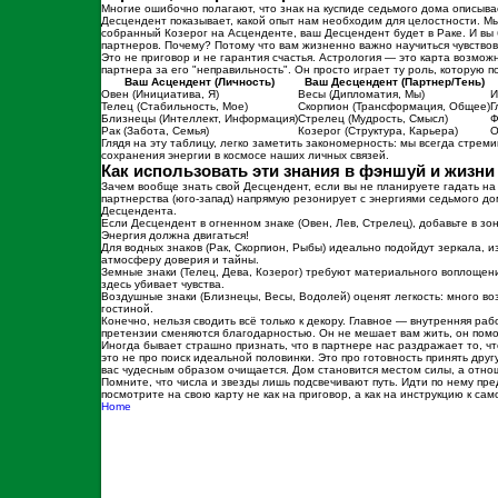
Многие ошибочно полагают, что знак на куспиде седьмого дома описыв
Десцендент показывает, какой опыт нам необходим для целостности. Мы
собранный Козерог на Асценденте, ваш Десцендент будет в Раке. И вы 
партнеров. Почему? Потому что вам жизненно важно научиться чувствова
Это не приговор и не гарантия счастья. Астрология — это карта возмож
партнера за его "неправильность". Он просто играет ту роль, которую 
Ваш Асцендент (Личность)
Ваш Десцендент (Партнер/Тень)
Овен (Инициатива, Я)
Весы (Дипломатия, Мы)
И
Телец (Стабильность, Мое)
Скорпион (Трансформация, Общее)
Г
Близнецы (Интеллект, Информация)
Стрелец (Мудрость, Смысл)
Ф
Рак (Забота, Семья)
Козерог (Структура, Карьера)
О
Глядя на эту таблицу, легко заметить закономерность: мы всегда стреми
сохранения энергии в космосе наших личных связей.
Как использовать эти знания в фэншуй и жизни
Зачем вообще знать свой Десцендент, если вы не планируете гадать на 
партнерства (юго-запад) напрямую резонирует с энергиями седьмого дом
Десцендента.
Если Десцендент в огненном знаке (Овен, Лев, Стрелец), добавьте в з
Энергия должна двигаться!
Для водных знаков (Рак, Скорпион, Рыбы) идеально подойдут зеркала, 
атмосферу доверия и тайны.
Земные знаки (Телец, Дева, Козерог) требуют материального воплощени
здесь убивает чувства.
Воздушные знаки (Близнецы, Весы, Водолей) оценят легкость: много во
гостиной.
Конечно, нельзя сводить всё только к декору. Главное — внутренняя ра
претензии сменяются благодарностью. Он не мешает вам жить, он помо
Иногда бывает страшно признать, что в партнере нас раздражает то, ч
это не про поиск идеальной половинки. Это про готовность принять друг
вас чудесным образом очищается. Дом становится местом силы, а отно
Помните, что числа и звезды лишь подсвечивают путь. Идти по нему пр
посмотрите на свою карту не как на приговор, а как на инструкцию к с
Home